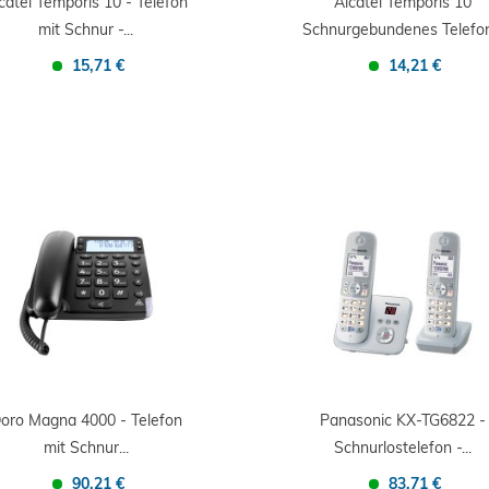
catel Temporis 10 - Telefon
Alcatel Temporis 10
mit Schnur -...
Schnurgebundenes Telefon.
15,71 €
14,21 €
Confronta
Salva
Confronta
Salva
oro Magna 4000 - Telefon
Panasonic KX-TG6822 -
mit Schnur...
Schnurlostelefon -...
90,21 €
83,71 €