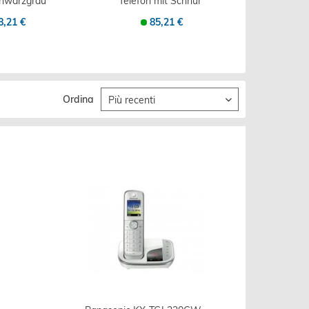
hwarzgrau
Telefon mit Schnur
TG
efon -...
- Hellgrau -...
Schnurlo
8,21 €
85,21 €
Ordina