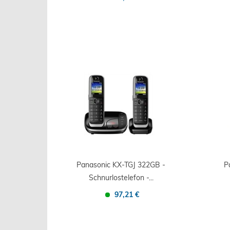
Confronta
Salva
Panasonic KX-TGJ 322GB -
P
Schnurlostelefon -...
97,21 €
Confronta
Salva