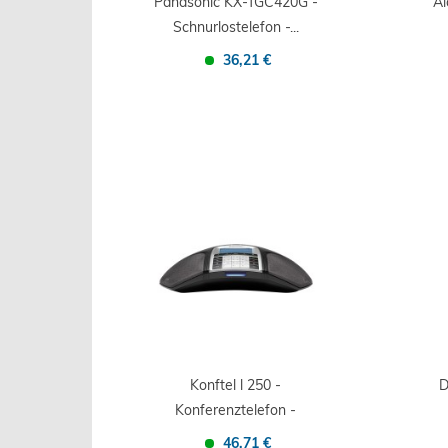
Panasonic KX-TGC420G -
Al
Schnurlostelefon -...
36,21 €
Confronta
Salva
Konftel l 250 -
D
Konferenztelefon -
Charcoal...
46,71 €