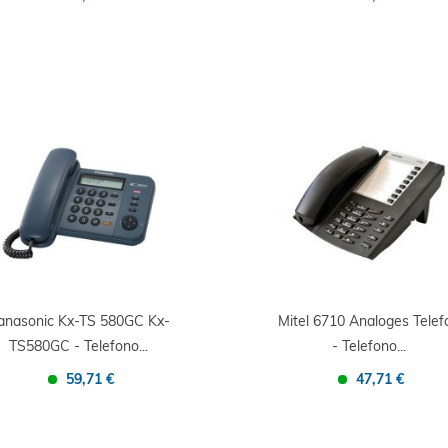
Confronta
Salva
Confronta
Salva
anasonic Kx-TS 580GC Kx-
Mitel 6710 Analoges Telef
TS580GC - Telefono...
- Telefono...
59,71 €
47,71 €
Confronta
Salva
Confronta
Salva