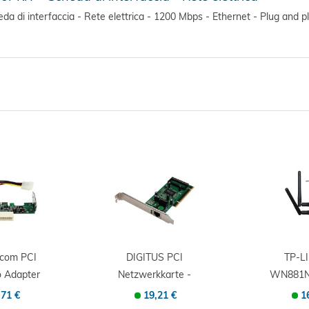
di interfaccia - Rete elettrica - 1200 Mbps - Ethernet - Plug and p
.com PCI
DIGITUS PCI
TP-LI
o Adapter
Netzwerkkarte -
WN881N
-...
Nic - PCI
PCI-Ex
,71 €
19,21 €
1