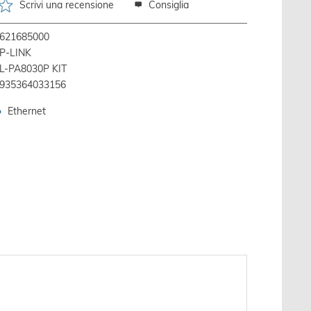
Scrivi una recensione
Consiglia
621685000
P-LINK
L-PA8030P KIT
935364033156
Ethernet