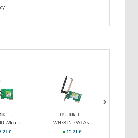
lay
NK TL-
TP-LINK TL-
D-Link
D Wlan n
WN781ND WLAN
USB 3.
press...
n PCI Express
Nic
6,21 €
12,71 €