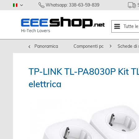
Whatsapp: 338-63-59-839
italiano
Tutte l
Panoramica
Componenti pc
Schede di r
TP-LINK TL-PA8030P Kit TL
elettrica