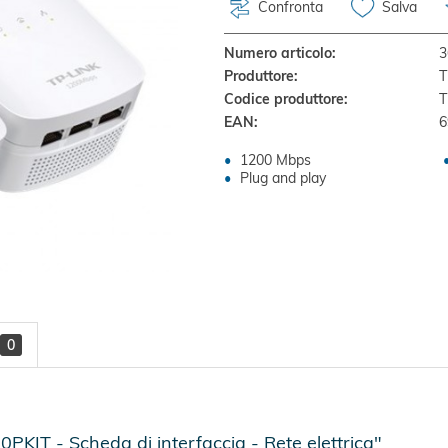
Confronta
Salva
Numero articolo:
3
Produttore:
T
Codice produttore:
T
EAN:
6
1200 Mbps
Plug and play
0
IT - Scheda di interfaccia - Rete elettrica"